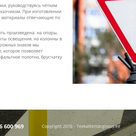
и, руководствуясь чётким
аказчиком. При изготовлении
ем материалы отвечающие по
ть произведена: на опоры,
чты освещения, на колонны в
орожных знаков мы
, которое позволяет
сфальтное полотно, брусчатку
 600 969
Copyright 2016 - Teekattemärgistus.ee