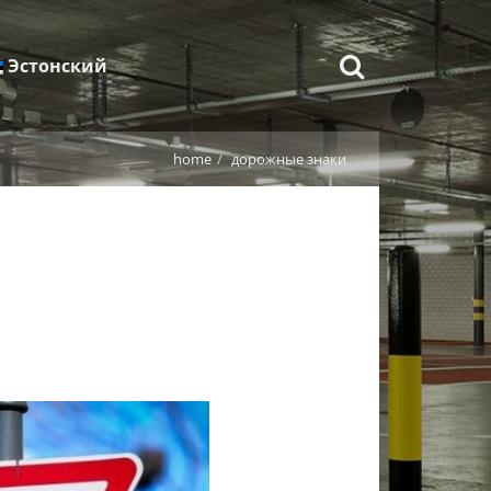
Эстонский
home
дорожные знаки