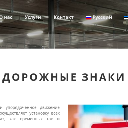
О нас
Услуги
Контакт
Русский
Разметка производственных зданий и складов
Разметка спортивных и игровых площадок
Асфальтирование и быстрый ремонт ям
Установка парковочного оборудования
Укладка тротуарной плитки
Установка защитных ограждений
ДОРОЖНЫЕ ЗНАКИ
 и упорядоченное движение
существляет установку всех
каз, как временных так и